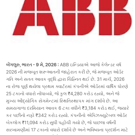
,
- 9
, 2026 :
ABB
બેંગલુરુ
ભારત
મે
ઇન્ડિયાએ
આજે
કેલેન્ડર
વર્ષ
2026
,
ની
મજબૂત
શરૂઆતની
જાહેરાત
કરી
છે
જે
મજબૂત
ઓર્ડર
. 31
, 2026
ગતિ
અને
સતત
આવક
વૃદ્ધિ
દ્વારા
ચિહ્નિત
થઈ
છે
માર્ચ
ના
રોજ
પૂર્ણ
થયેલા
પ્રથમ
ક્વાર્ટરમાં
કંપનીએ
ઓર્ડરમાં
વાર્ષિક
ધોરણે
25
,
₹4,280
,
ટકાનો
વધારો
નોંધાવ્યો
જે
કુલ
કરોડ
રહ્યો
અને
જે
.
મુખ્ય
ઔદ્યોગિક
સેગમેન્ટમાં
સ્થિતિસ્થાપક
માંગ
દર્શાવે
છે
આ
6
₹3,184
,
સમયગાળા
દરમિયાન
આવક
ટકા
વધીને
કરોડ
થઈ
જ્યારે
₹342
.
કર
પછીનો
નફો
કરોડ
રહ્યો
કંપનીનો
એક્ઝિક્યુટેબલ
ઓર્ડર
₹11,094
,
બેકલોગ
કરોડ
સુધી
પહોંચી
ગયો
છે
જે
પાછલા
વર્ષની
17
સરખામણીમાં
ટકાનો
વધારો
દર્શાવે
છે
અને
ભવિષ્યના
પ્રદર્શન
માટે