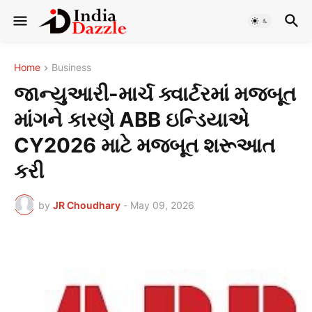
Home
Business
જાન્યુઆરી-માર્ચ ક્વાર્ટરમાં મજબૂત
માંગને કારણે ABB ઇન્ડિયાએ
CY2026 માટે મજબૂત શરૂઆત
કરી
by
JR Choudhary
-
May 09, 2026