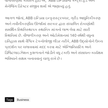
,” ABB
વાતાવરણમાં
કાર્યરત
હોઈએ
ઇન્ડિયાના
કન્ટ્રી
હેડ
અને
.
મેનેજિંગ
ડિરેક્ટર
સંજીવ
શર્મા
એ
જણાવ્યું
હતું
, ABB
,
આગળ
જોતાં
ઇન્ડિયા
ઇન્ફ્રાસ્ટ્રક્ચર
ગ્રીડ
આધુનિકીકરણ
અને
નવીનીકરણીય
ઊર્જામાં
સરકાર
દ્વારા
સંચાલિત
રોકાણોથી
સમર્થિત
સ્થિતિસ્થાપક
સ્થાનિક
માંગનો
લાભ
લેવા
માટે
સારી
.
140
સ્થિતિમાં
છે
વીજળીકરણ
અને
ઓટોમેશનમાં
વર્ષથી
વધુના
, ABB
ઇતિહાસ
સાથે
વૈશ્વિક
ટેકનોલોજી
લીડર
તરીકે
ઉદ્યોગોને
ઉચ્ચ
પ્રદર્શન
પર
ચલાવવામાં
મદદ
કરવા
માટે
એન્જિનિયરિંગ
અને
-
ડિજિટલાઇઝેશન
કુશળતાને
જોડીને
વધુ
ટકાઉ
અને
સંસાધન
કાર્યક્ષમ
ભવિષ્યને
સક્ષમ
બનાવવાનું
ચાલુ
રાખે
છે।
Tags
Business