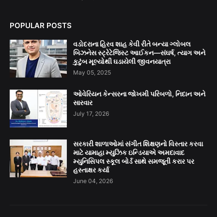
POPULAR POSTS
વડોદરાના હિરવ શાહ કેવી રીતે બન્યા ગ્લોબલ
બિઝનેસ સ્ટ્રેટેજિસ્ટ આઈકન—સંઘર્ષ, ત્યાગ અને
કુટુંબ મૂલ્યોથી ઘડાયેલી જીવનયાત્રા
May 05, 2025
ઓવેરિયન કેન્સરના જોખમી પરિબળો, નિદાન અને
સારવાર
July 17, 2026
સરકારી શાળાઓમાં સંગીત શિક્ષણનો વિસ્તાર કરવા
માટે યામાહા મ્યુઝિક ઇન્ડિયાએ અમદાવાદ
મ્યુનિસિપલ સ્કૂલ બોર્ડ સાથે સમજૂતી કરાર પર
હસ્તાક્ષર કર્યા
June 04, 2026