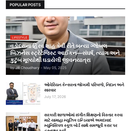
POPULAR POSTS
LIFESTYLE
વડોદરાના હિરવ શાહ કેવી રીતે બન્યા ગ્લોબલ
બિઝનેસ સ્ટ્રેટેજિસ્ટ આઈકન—સંઘર્ષ, ત્યાગ અને
કુટુંબ મૂલ્યોથી ઘડાયેલી જીવનયાત્રા
by
JR Choudhary
-
May 05, 2025
ઓવેરિયન કેન્સરના જોખમી પરિબળો, નિદાન અને
સારવાર
July 17, 2026
સરકારી શાળાઓમાં સંગીત શિક્ષણનો વિસ્તાર કરવા
માટે યામાહા મ્યુઝિક ઇન્ડિયાએ અમદાવાદ
મ્યુનિસિપલ સ્કૂલ બોર્ડ સાથે સમજૂતી કરાર પર
હસ્તાક્ષર કર્યા