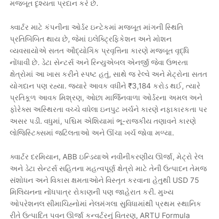
.
મજબૂત
દૃશ્યતા
પ્રદાન
કરે
છે
ક્વાર્ટર
માટે
કંપનીના
ઓર્ડર
ઇન્ટેકમાં
મજબૂત
માંગની
સ્થિતિ
,
પ્રતિબિંબિત
થાય
છે
જેમાં
ઇલેક્ટ્રિફિકેશન
અને
મોશન
વ્યવસાયોએ
સતત
ઔદ્યોગિક
પ્રવૃત્તિના
કારણે
મજબૂત
વૃદ્ધિ
.
નોંધાવી
છે
ડેટા
સેન્ટર્સ
અને
રિન્યુએબલ
એનર્જી
જેવા
ઉભરતા
,
ક્ષેત્રોમાં
આ
ખાસ
કરીને
સ્પષ્ટ
હતું
સાથે
જ
રેલ્વે
અને
મેટ્રોના
સતત
.
₹3,184
,
યોગદાન
પણ
રહ્યા
જ્યારે
આવક
વધીને
કરોડ
થઈ
ત્યારે
,
પ્રતિકૂળ
આવક
મિશ્રણ
ઓછા
માર્જિનવાળા
ઓર્ડરના
અમલ
અને
ફોરેક્સ
અસ્થિરતા
વચ્ચે
વધેલા
ઇનપુટ
ખર્ચને
કારણે
નફાકારકતા
પર
.
,
-
અસર
પડી
વધુમાં
પશ્ચિમ
એશિયામાં
ભૂ
રાજકીય
તણાવને
કારણે
.
લોજિસ્ટિક્સમાં
જટિલતાઓ
અને
ઊંચા
ખર્ચ
જોવા
મળ્યા
, ABB
,
ક્વાર્ટર
દરમિયાન
ઇન્ડિયાએ
નવીનીકરણીય
ઊર્જા
મેટ્રો
રેલ
અને
ડેટા
સેન્ટર્સ
સહિતના
મહત્વપૂર્ણ
ક્ષેત્રો
માટે
તેની
ઉત્પાદન
તેમજ
USD 75
સંશોધન
અને
વિકાસ
ક્ષમતાઓને
વિસ્તૃત
કરવાના
હેતુથી
.
મિલિયનના
નોંધપાત્ર
રોકાણની
પણ
જાહેરાત
કરી
મુખ્ય
ઓપરેશનલ
સીમાચિહ્નોમાં
નેલમંગલા
સુવિધામાંથી
પ્રથમ
સ્થાનિક
, ARTU Formula
રીતે
ઉત્પાદિત
પવન
ઊર્જા
કન્વર્ટરનું
વિતરણ