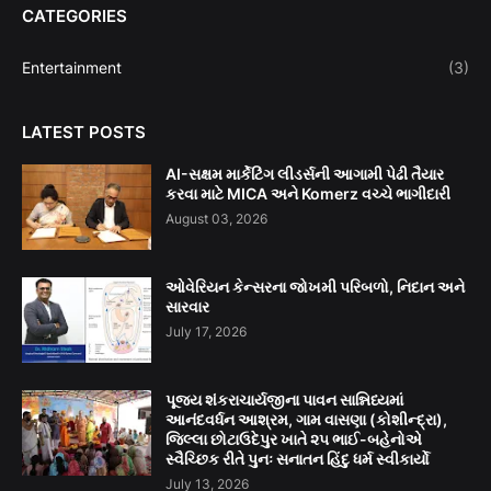
CATEGORIES
Entertainment
(3)
LATEST POSTS
AI-સક્ષમ માર્કેટિંગ લીડર્સની આગામી પેઢી તૈયાર
કરવા માટે MICA અને Komerz વચ્ચે ભાગીદારી
August 03, 2026
ઓવેરિયન કેન્સરના જોખમી પરિબળો, નિદાન અને
સારવાર
July 17, 2026
પૂજ્ય શંકરાચાર્યજીના પાવન સાન્નિધ્યમાં
આનંદવર્ધન આશ્રમ, ગામ વાસણા (કોશીન્દ્રા),
જિલ્લા છોટાઉદેપુર ખાતે ૨૫ ભાઈ-બહેનોએ
સ્વૈચ્છિક રીતે પુનઃ સનાતન હિંદુ ધર્મ સ્વીકાર્યો
July 13, 2026