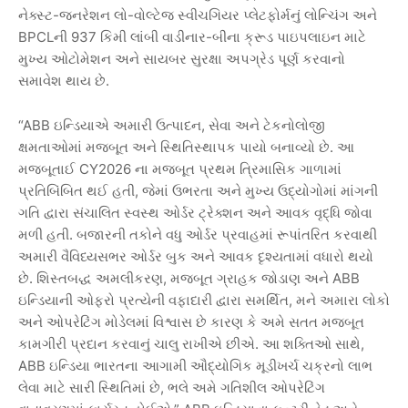
-
-
નેક્સ્ટ
જનરેશન
લો
વોલ્ટેજ
સ્વીચગિયર
પ્લેટફોર્મનું
લોન્ચિંગ
અને
BPCL
937
-
ની
કિમી
લાંબી
વાડીનાર
બીના
ક્રૂડ
પાઇપલાઇન
માટે
મુખ્ય
ઓટોમેશન
અને
સાયબર
સુરક્ષા
અપગ્રેડ
પૂર્ણ
કરવાનો
.
સમાવેશ
થાય
છે
“ABB
,
ઇન્ડિયાએ
અમારી
ઉત્પાદન
સેવા
અને
ટેકનોલોજી
.
ક્ષમતાઓમાં
મજબૂત
અને
સ્થિતિસ્થાપક
પાયો
બનાવ્યો
છે
આ
CY2026
મજબૂતાઈ
ના
મજબૂત
પ્રથમ
ત્રિમાસિક
ગાળામાં
,
પ્રતિબિંબિત
થઈ
હતી
જેમાં
ઉભરતા
અને
મુખ્ય
ઉદ્યોગોમાં
માંગની
ગતિ
દ્વારા
સંચાલિત
સ્વસ્થ
ઓર્ડર
ટ્રેક્શન
અને
આવક
વૃદ્ધિ
જોવા
.
મળી
હતી
બજારની
તકોને
વધુ
ઓર્ડર
પ્રવાહમાં
રૂપાંતરિત
કરવાથી
અમારી
વૈવિધ્યસભર
ઓર્ડર
બુક
અને
આવક
દૃશ્યતામાં
વધારો
થયો
.
,
ABB
છે
શિસ્તબદ્ધ
અમલીકરણ
મજબૂત
ગ્રાહક
જોડાણ
અને
,
ઇન્ડિયાની
ઓફરો
પ્રત્યેની
વફાદારી
દ્વારા
સમર્થિત
મને
અમારા
લોકો
અને
ઓપરેટિંગ
મોડેલમાં
વિશ્વાસ
છે
કારણ
કે
અમે
સતત
મજબૂત
.
,
કામગીરી
પ્રદાન
કરવાનું
ચાલુ
રાખીએ
છીએ
આ
શક્તિઓ
સાથે
ABB
ઇન્ડિયા
ભારતના
આગામી
ઔદ્યોગિક
મૂડીખર્ચ
ચક્રનો
લાભ
,
લેવા
માટે
સારી
સ્થિતિમાં
છે
ભલે
અમે
ગતિશીલ
ઓપરેટિંગ