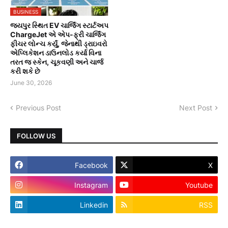
BUSINESS
જયપુર સ્થિત EV ચાર્જિંગ સ્ટાર્ટઅપ
ChargeJet એ એપ-ફ્રી ચાર્જિંગ
ફીચર લોન્ચ કર્યું, જેનાથી ડ્રાઇવરો
એપ્લિકેશન ડાઉનલોડ કર્યા વિના
તરત જ સ્કેન, ચૂકવણી અને ચાર્જ
કરી શકે છે
June 30, 2026
Previous Post
Next Post
FOLLOW US
Facebook
X
Instagram
Youtube
Linkedin
RSS