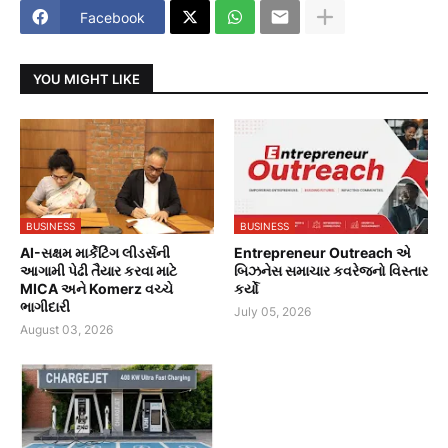
Facebook
YOU MIGHT LIKE
BUSINESS
BUSINESS
AI-સક્ષમ માર્કેટિંગ લીડર્સની
Entrepreneur Outreach એ
આગામી પેઢી તૈયાર કરવા માટે
બિઝનેસ સમાચાર કવરેજનો વિસ્તાર
MICA અને Komerz વચ્ચે
કર્યો
ભાગીદારી
July 05, 2026
August 03, 2026