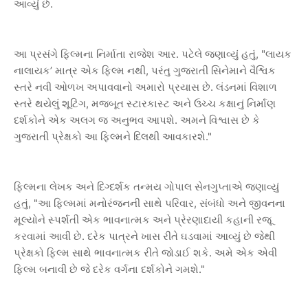
.
આવ્યું
છે
.
, "
આ
પ્રસંગે
ફિલ્મના
નિર્માતા
રાજેશ
આર
પટેલે
જણાવ્યું
હતું
લાયક
’
,
નાલાયક
માત્ર
એક
ફિલ્મ
નથી
પરંતુ
ગુજરાતી
સિનેમાને
વૈશ્વિક
.
સ્તરે
નવી
ઓળખ
અપાવવાનો
અમારો
પ્રયાસ
છે
લંડનમાં
વિશાળ
,
સ્તરે
થયેલું
શૂટિંગ
મજબૂત
સ્ટારકાસ્ટ
અને
ઉચ્ચ
કક્ષાનું
નિર્માણ
.
દર્શકોને
એક
અલગ
જ
અનુભવ
આપશે
અમને
વિશ્વાસ
છે
કે
."
ગુજરાતી
પ્રેક્ષકો
આ
ફિલ્મને
દિલથી
આવકારશે
ફિલ્મના
લેખક
અને
દિગ્દર્શક
તન્મય
ગોપાલ
સેનગુપ્તાએ
જણાવ્યું
, "
,
હતું
આ
ફિલ્મમાં
મનોરંજનની
સાથે
પરિવાર
સંબંધો
અને
જીવનના
મૂલ્યોને
સ્પર્શતી
એક
ભાવનાત્મક
અને
પ્રેરણાદાયી
કહાની
રજૂ
.
કરવામાં
આવી
છે
દરેક
પાત્રને
ખાસ
રીતે
ઘડવામાં
આવ્યું
છે
જેથી
.
પ્રેક્ષકો
ફિલ્મ
સાથે
ભાવનાત્મક
રીતે
જોડાઈ
શકે
અમે
એક
એવી
."
ફિલ્મ
બનાવી
છે
જે
દરેક
વર્ગના
દર્શકોને
ગમશે