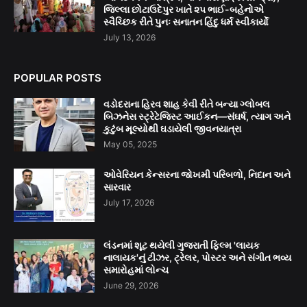
જિલ્લા છોટાઉદેપુર ખાતે ૨૫ ભાઈ-બહેનોએ
સ્વૈચ્છિક રીતે પુનઃ સનાતન હિંદુ ધર્મ સ્વીકાર્યો
July 13, 2026
POPULAR POSTS
વડોદરાના હિરવ શાહ કેવી રીતે બન્યા ગ્લોબલ
બિઝનેસ સ્ટ્રેટેજિસ્ટ આઈકન—સંઘર્ષ, ત્યાગ અને
કુટુંબ મૂલ્યોથી ઘડાયેલી જીવનયાત્રા
May 05, 2025
ઓવેરિયન કેન્સરના જોખમી પરિબળો, નિદાન અને
સારવાર
July 17, 2026
લંડનમાં શૂટ થયેલી ગુજરાતી ફિલ્મ 'લાયક
નાલાયક'નું ટીઝર, ટ્રેલર, પોસ્ટર અને સંગીત ભવ્ય
સમારોહમાં લોન્ચ
June 29, 2026