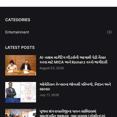
CATEGORIES
Entertainment
(3)
LATEST POSTS
AI-સક્ષમ માર્કેટિંગ લીડર્સની આગામી પેઢી તૈયાર
કરવા માટે MICA અને Komerz વચ્ચે ભાગીદારી
August 03, 2026
ઓવેરિયન કેન્સરના જોખમી પરિબળો, નિદાન અને
સારવાર
July 17, 2026
પૂજ્ય શંકરાચાર્યજીના પાવન સાન્નિધ્યમાં
આનંદવર્ધન આશ્રમ, ગામ વાસણા (કોશીન્દ્રા),