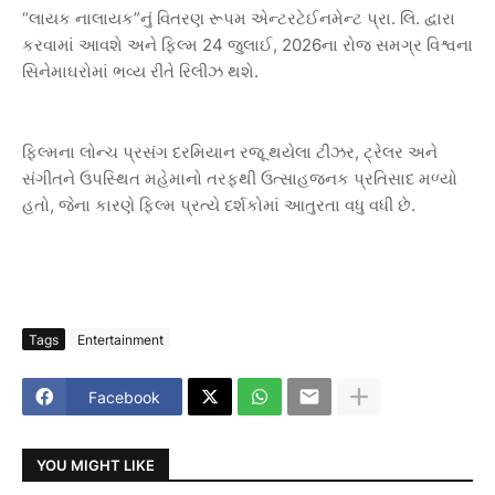
“
”
.
.
લાયક
નાલાયક
નું
વિતરણ
રૂપમ
એન્ટરટેઈનમેન્ટ
પ્રા
લિ
દ્વારા
24
, 2026
કરવામાં
આવશે
અને
ફિલ્મ
જુલાઈ
ના
રોજ
સમગ્ર
વિશ્વના
.
સિનેમાઘરોમાં
ભવ્ય
રીતે
રિલીઝ
થશે
,
ફિલ્મના
લોન્ચ
પ્રસંગ
દરમિયાન
રજૂ
થયેલા
ટીઝર
ટ્રેલર
અને
સંગીતને
ઉપસ્થિત
મહેમાનો
તરફથી
ઉત્સાહજનક
પ્રતિસાદ
મળ્યો
,
.
હતો
જેના
કારણે
ફિલ્મ
પ્રત્યે
દર્શકોમાં
આતુરતા
વધુ
વધી
છે
Tags
Entertainment
Facebook
YOU MIGHT LIKE