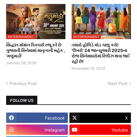
ENTERTAINMENT
ENTERTAINMENT
સિદ્ધાંત મોશન પિક્ચર્સ રજૂ કરે છે
તમારો હોલિડે મોડ ચાલુ કરો!
ગુજરાતી સિનેમામાં માતૃત્વની મહેક ,
'ઉંબરો' 24 જાન્યુઆરી 2025ના
'મલુમાડી'
રોજ સિનેમાઘરોમાં રિલીઝ થવા જઈ
રહી છે!
January 28, 2026
November 16, 2024
Previous Post
Next Post
FOLLOW US
Facebook
X
Instagram
Youtube