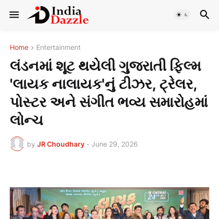
Home
Entertainment
લંડનમાં શૂટ થયેલી ગુજરાતી ફિલ્મ
'લાયક નાલાયક'નું ટીઝર, ટ્રેલર,
પોસ્ટર અને સંગીત ભવ્ય સમારોહમાં
લોન્ચ
by
JR Choudhary
-
June 29, 2026