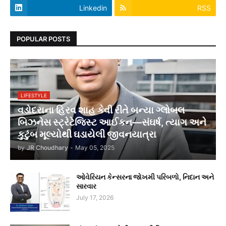
Linkedin
RSS
POPULAR POSTS
LIFESTYLE
વડોદરાના હિરવ શાહ કેવી રીતે બન્યા ગ્લોબલ
બિઝનેસ સ્ટ્રેટેજિસ્ટ આઈકન—સંઘર્ષ, ત્યાગ અને
કુટુંબ મૂલ્યોથી ઘડાયેલી જીવનયાત્રા
by
JR Choudhary
-
May 05, 2025
ઓવેરિયન કેન્સરના જોખમી પરિબળો, નિદાન અને
સારવાર
July 17, 2026