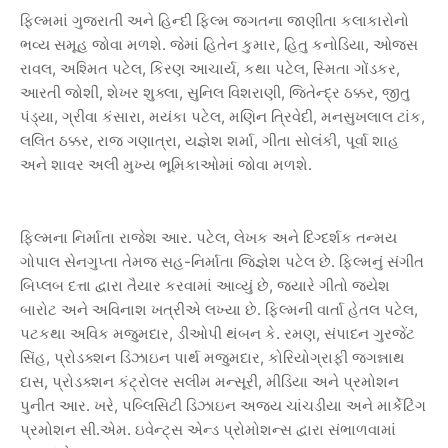
ફિલ્મમાં
ગુજરાતી
અને
હિન્દી
ફિલ્મ
જગતના
જાણીતા
કલાકારોનો
.
,
,
ભવ્ય
સમૂહ
જોવા
મળશે
જેમાં
હિતેન
કુમાર
હિતુ
કનોડિયા
ઓજસ
,
,
,
,
,
રાવલ
અશ્મિત
પટેલ
કિરણ
આચાર્ય
કથા
પટેલ
સ્મિતા
ગોંડકર
,
,
,
,
આરતી
જોશી
શેખર
શુક્લા
સુનિલ
વિશરાણી
જિતેન્દ્ર
ઠક્કર
જીતુ
,
,
,
,
,
પંડ્યા
ગ્રીવા
કંસારા
મયંકા
પટેલ
મણિન
ત્રિવેદી
મનસુખલાલ
ટાંક
,
,
,
,
લલિત
ઠક્કર
રાજ
ગણાત્રા
યજ્ઞેશ
શર્મા
ગીતા
સોલંકી
પૂર્વા
શાહ
.
અને
શાવર
અલી
મુખ્ય
ભૂમિકાઓમાં
જોવા
મળશે
.
,
ફિલ્મના
નિર્માતા
રાજેશ
આર
પટેલ
લેખક
અને
દિગ્દર્શક
તન્મય
-
.
ગોપાલ
સેનગુપ્તા
તેમજ
સહ
નિર્માતા
જિજ્ઞેશ
પટેલ
છે
ફિલ્મનું
સંગીત
,
બિપ્લબ
દત્તા
દ્વારા
તૈયાર
કરવામાં
આવ્યું
છે
જ્યારે
ગીતો
જયેશ
.
,
બારોટ
અને
અવિનાશ
ખત્રીએ
લખ્યા
છે
ફિલ્મની
વાર્તા
હેતલ
પટેલ
,
.
,
પટકથા
અવિક
મજુમદાર
ડીઓપી
થંબન
કે
રમણ
સંપાદન
ગુરજેંટ
,
,
સિંહ
પ્રોડક્શન
ડિઝાઇન
પાર્થ
મજુમદાર
કોરિયોગ્રાફી
જગન્નાથ
,
,
દાસ
પ્રોડક્શન
કંટ્રોલર
સલીમ
મન્સૂરી
મીડિયા
અને
પ્રમોશન
.
,
પુનીત
આર
ખરે
પબ્લિસિટી
ડિઝાઇન
અજય
ચાંચડીયા
અને
માર્કેટિંગ
.
.
પ્રમોશન
સી
એમ
ઇવેન્ટ્સ
એન્ડ
પ્રોમોશન્સ
દ્વારા
સંભાળવામાં