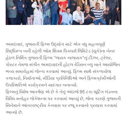
,
અમદાવાદ
ગુજરાતી
ફિલ્મ
ઉદ્યોગ
માટે
એક
વધુ
મહત્વપૂર્ણ
(
)
સિદ્ધિરૂપ
બની
રહેલી
ઓમ
શિવમ
પિક્ચર્સ
લિમિટેડ
યુકે
ના
બેનર
“
”
,
,
હેઠળ
નિર્મિત
ગુજરાતી
ફિલ્મ
લાયક
નાલાયક
નું
ટીઝર
ટ્રેલર
પોસ્ટર
તેમજ
સંગીત
અમદાવાદની
હોટલ
રેડિસન
બ્લુ
ખાતે
આયોજિત
.
ભવ્ય
સમારોહમાં
લોન્ચ
કરવામાં
આવ્યું
ફિલ્મ
સાથે
સંકળાયેલા
,
,
કલાકારો
નિર્માતાઓ
મીડિયા
પ્રતિનિધિઓ
અને
ફિલ્મપ્રેમીઓની
.
ઉપસ્થિતિએ
કાર્યક્રમને
યાદગાર
બનાવ્યો
95
ફિલ્મનું
વિશેષ
આકર્ષણ
એ
છે
કે
તેનું
અંદાજે
ટકા
શૂટિંગ
લંડનના
,
વિવિધ
મનોહર
લોકેશન્સ
પર
કરવામાં
આવ્યું
છે
જેના
કારણે
ગુજરાતી
સિનેમાને
આંતરરાષ્ટ્રીય
કેનવાસ
પર
રજૂ
કરવાનો
પ્રયાસ
કરવામાં
.
આવ્યો
છે